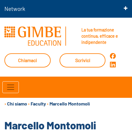
Network
La tua formazione
continua, efficace e
indipendente
Chiamaci
Scrivici
›
Chi siamo
›
Faculty
›
Marcello Montomoli
Marcello Montomoli