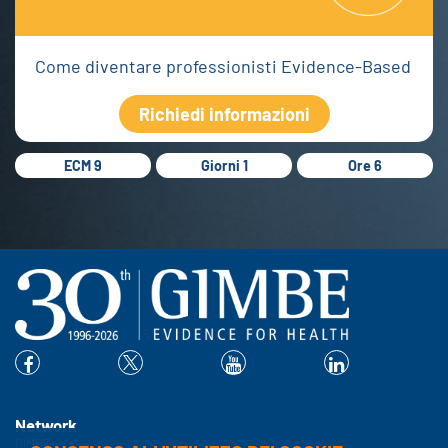
Come diventare professionisti Evidence-Based
Richiedi informazioni
ECM 9
Giorni 1
Ore 6
Network
GIMBE