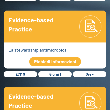
Evidence-based
Practice
La stewardship antimicrobica
Richiedi informazioni
ECM 9
Giorni 1
Ore -
Evidence-based
Practice