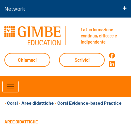
Network
La tua formazione
continua, efficace e
indipendente
Chiamaci
Scrivici
›
Corsi
›
Aree didattiche
›
Corsi Evidence-based Practice
AREE DIDATTICHE