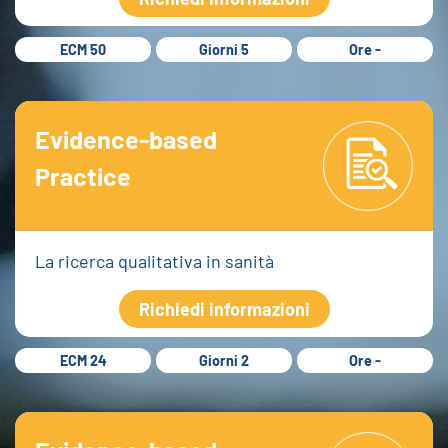
ECM 50
Giorni 5
Ore -
Evidence-based
Practice
La ricerca qualitativa in sanità
Richiedi informazioni
ECM 24
Giorni 2
Ore -