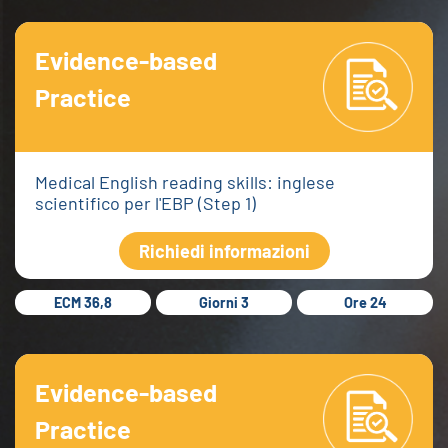
Evidence-based
Practice
Medical English reading skills: inglese
scientifico per l'EBP (Step 1)
Richiedi informazioni
ECM 36,8
Giorni 3
Ore 24
Evidence-based
Practice