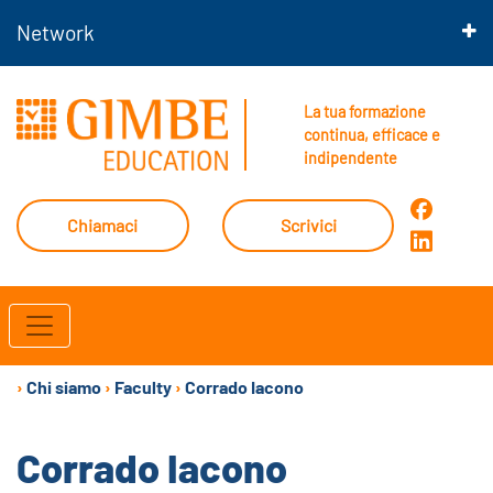
Network
La tua formazione
continua, efficace e
indipendente
Chiamaci
Scrivici
›
Chi siamo
›
Faculty
›
Corrado Iacono
Corrado Iacono