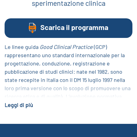
sperimentazione clinica
Scarica il programma
Le linee guida
Good Clinical Practice
(GCP)
rappresentano uno standard internazionale per la
progettazione, conduzione, registrazione e
pubblicazione di studi clinici: nate nel 1982, sono
state recepite in Italia con il DM 15 luglio 1997 nella
loro prima versione con lo scopo di promuovere una
ricerca etica e di qualità. L’evoluzione normativa
(Regolamento 536/14), la globalizzazione, la tutela dei
Leggi di più
dati, le nuove tecnologie e la complessità di nuovi
disegni di studio hanno indotto i membri della
conferenza internazionale sull'armonizzazione dei