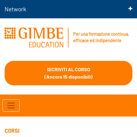
Network
Per una formazione continua,
efficace ed indipendente
ISCRIVITI AL CORSO
(Ancora 15 disponibili)
CORSI