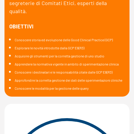
segreterie di Comitati Etici, esperti della
qualità.
OBIETTIVI
Conoscere storia ed evoluzione delle Good Clinical Practice (GCP)
Esplorare le novità introdotte dalla GCP E6(R3)
Acquisire gli strumenti per la corretta gestione di uno studio
Apprendere la normativa vigente in ambito di sperimentazione clinica
Conoscere i destinatari e le responsabilità citate dalle GCP E6(R3)
Approfondire la corretta gestione dei dati delle sperimentazioni cliniche
Conoscere le modalità per la gestione delle query