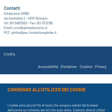
Contatti
Fondazione GIMBE
via Amendola 2 - 40121 Bologna
Tel: 051 5883920 - Fax: 051 3372195
Email:
corsi@gimbeducation.it
PEC:
gimbe@pec.fondazionegimbe.it
Credits
Accessibilità
Disclaimer
Cookies
Privacy
CONSENSO ALL'UTILIZZO DEI COOKIE
I cookie sono piccoli file di testo che vengono salvati dal browser
dell'utente su richiesta dei siti che esso visita. Esistono diversi utilizzi