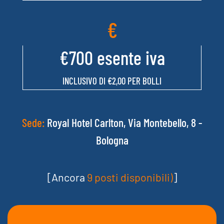
competenze, ma anche di anticipare bisogni futuri,
favorendo una crescita continua e sostenibile. Il
€
corso - integrato nel Career Development Core
Curriculum - ha l’obiettivo di trasferire strumenti
€700 esente iva
teorici e pratici per definire, costruire e monitorare
la competence professionale, sfruttando le
INCLUSIVO DI €2,00 PER BOLLI
potenzialità delle tecnologie intelligenti per
migliorare la qualità dei servizi e la performance
organizzativa.
Sede:
Royal Hotel Carlton, Via Montebello, 8 -
Bologna
[Ancora
9 posti disponibili)
]