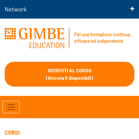
Network
Per una formazione continua,
efficace ed indipendente
ISCRIVITI AL CORSO
(Ancora 9 disponibili)
CORSI