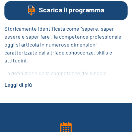
Scarica il programma
Storicamente identificata come “sapere, saper
essere e saper fare”, la competence professionale
oggi si articola in numerose dimensioni
caratterizzate dalla triade conoscenze, skills e
attitudini.
La definizione della competence del singolo
professionista diventa componente essenziale per
Leggi di più
tracciare la competence del gruppo
multiprofessionale all’interno di ciascun specifico
setting assistenziale sanitario, per orientare il
singolo e il gruppo al miglioramento continuo.
La competence professionale rappresenta il fulcro