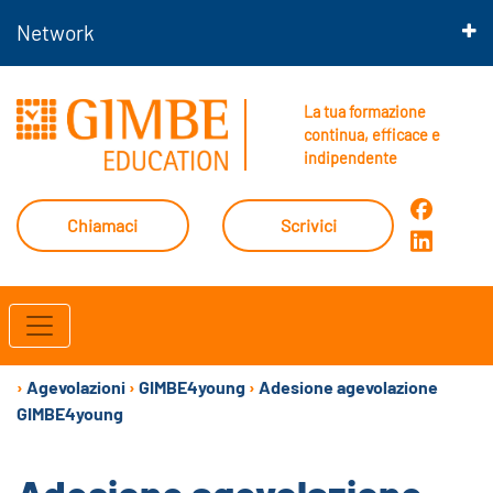
Network
La tua formazione
continua, efficace e
indipendente
Chiamaci
Scrivici
›
Agevolazioni
›
GIMBE4young
›
Adesione agevolazione
GIMBE4young